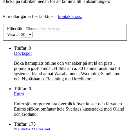
Klicka på rubriken nedan för att komma till länksamlingen:
Vi mottar gärna fler länktips –
kontakta oss.
Filterfält
Visa #
Träffar: 0
Dockspot
Boka hamnplats online och var säker på att få en plats i
populära gästhamnar. Hittills är ca. 30 hamnar anslutna till
systemet, bland annat Wasahamnen, Waxholm, Sandhamn
och Nynäshamn. Betalning med kreditkort.
Träffar: 0
Eniro
Eniro sjökort
ger en bra överblick över kuster och farvatten.
Eniros sjökort omfattar hela Sveriges kuststräcka med Öland
och Gotland.
Träffar: 175
Nautiska Magasinet